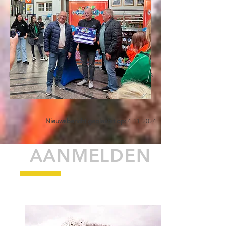
Linksboven: Reusel Fiets Challenge, Rechts
Rabo Clubsupport, Linksonder: Spek je
spaarkas van de Sniederspassage
Nieuwsbericht geplaatst op:
4-11-2024
AANMELDEN